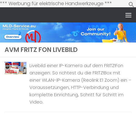
Zum
*** Werbung für elektrische Handwerkzeuge ***
Inhalt
springen
Zum Inhalt springen
AVM FRITZ FON LIVEBILD
Livebild einer IP-Kamera auf dem FRITZ!Fon
anzeigen: So richtest du die FRITZ!Box mit
einer WLAN-IP-Kamera (Reolink E1 Zoom) ein –
Voraussetzungen, HTTP-Verbindung und
komplette Einrichtung, Schritt für Schritt im
Video.