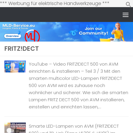
Zum
*** Werbung für elektrische Handwerkzeuge ***
Inhalt
springen
Zum Inhalt springen
FRITZ!DECT
YouTube – Video FRITZ!DECT 500 von AVM
einrichten & installieren – Teil 3 / 3 Mit den
smarten multicolor LED-Lampen FRITZ!DECT
500 von AVM wird es zuhause noch
wohnlicher und sicherer. Wie sich die smarten
Lampen FRITZ DECT 500 von AVM installieren,
einstellen und einrichten lassen,...
Smarte LED-Lampen von AVM (FRITZ!DECT