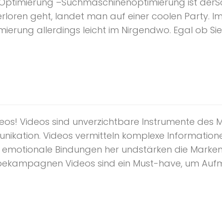
ptimierung –Suchmaschinenoptimierung ist derSch
erloren geht, landet man auf einer coolen Party. 
rung allerdings leicht im Nirgendwo. Egal ob Sie I
deos! Videos sind unverzichtbare Instrumente des
kation. Videos vermitteln komplexe Informationen
n emotionale Bindungen her undstärken die Markeni
bekampagnen Videos sind ein Must-have, um Aufme