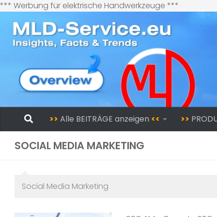
Zum
*** Werbung für elektrische Handwerkzeuge ***
Inhalt
springen
Zum Inhalt springen
>>
Alle BEITRÄGE anzeigen
<<
>>
PROD
SOCIAL MEDIA MARKETING
Social Media Marketing