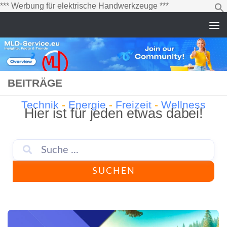
Zum
*** Werbung für elektrische Handwerkzeuge ***
Inhalt
springen
Zum Inhalt springen
BEITRÄGE
Technik
-
Energie
-
Freizeit
-
Wellness
Hier ist für jeden etwas dabei!
SUCHEN