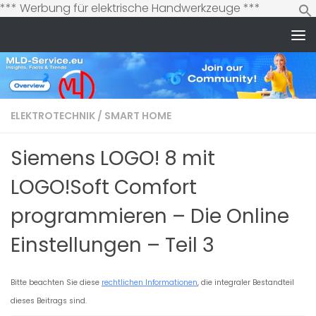
Zum
*** Werbung für elektrische Handwerkzeuge ***
Inhalt
springen
Zum Inhalt springen
ELEKTROTECHNIK
/
SMART HOME
Siemens LOGO! 8 mit
LOGO!Soft Comfort
programmieren – Die Online
Einstellungen – Teil 3
Bitte beachten Sie diese
rechtlichen Informationen
, die integraler Bestandteil
dieses Beitrags sind.