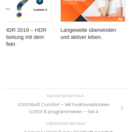
Langeweile überwinden
30 Tage ohne verar
und aktiver leben.
Lebensmittel: Das
ultimative Detox fü
Gesundheit und
Wohlbefinden.
NÄCHSTER BEITRAG
LOGO!Soft Comfort – Mit Funktionsblöcken
LOGO! 8 programmieren – Teil 4
VORHERIGER BEITRAG