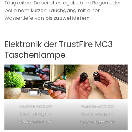
Tätigkeiten. Dabei ist es egal, ob im
Regen
oder
bei einem
kurzen Tauchgang
mit einer
Wassertiefe von
bis zu zwei Metern
.
Elektronik der TrustFire MC3
Taschenlampe
TrustFire MC3 LED
TrustFire MC3 LED
Taschenlampe –
Taschenlampe –
Konstantelektronik
Verpolungsschutz