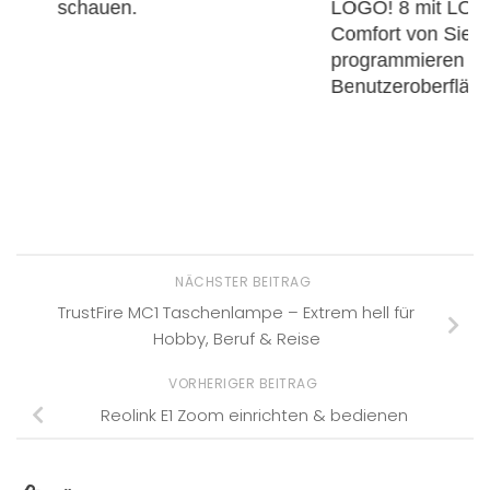
LOGO! 8 mit LOGO!Soft
Comfort von Siemens
FritzBox 75
programmieren – Die
einrichten.
Benutzeroberfläche – Teil 1
NÄCHSTER BEITRAG
TrustFire MC1 Taschenlampe – Extrem hell für
Hobby, Beruf & Reise
VORHERIGER BEITRAG
Reolink E1 Zoom einrichten & bedienen