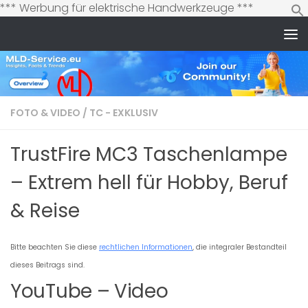
Zum
*** Werbung für elektrische Handwerkzeuge ***
Inhalt
springen
Zum Inhalt springen
FOTO & VIDEO
/
TC - EXKLUSIV
TrustFire MC3 Taschenlampe
– Extrem hell für Hobby, Beruf
& Reise
Bitte beachten Sie diese
rechtlichen Informationen
, die integraler Bestandteil
dieses Beitrags sind.
YouTube – Video