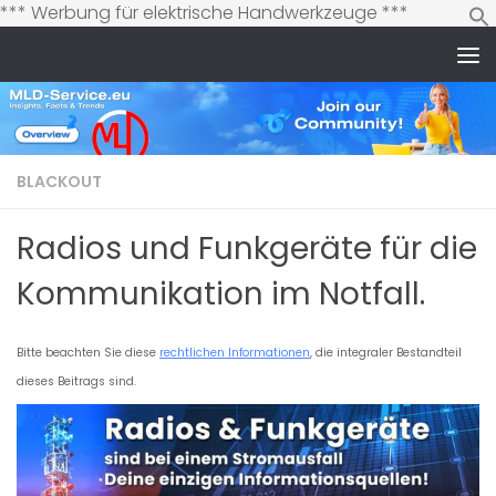
Zum
*** Werbung für elektrische Handwerkzeuge ***
Inhalt
springen
Zum Inhalt springen
BLACKOUT
Radios und Funkgeräte für die
Kommunikation im Notfall.
Bitte beachten Sie diese
rechtlichen Informationen
, die integraler Bestandteil
dieses Beitrags sind.