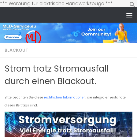
Zum
*** Werbung für elektrische Handwerkzeuge ***
Inhalt
springen
Zum Inhalt springen
BLACKOUT
Strom trotz Stromausfall
durch einen Blackout.
Bitte beachten Sie diese
rechtlichen Informationen
, die integraler Bestandteil
dieses Beitrags sind.