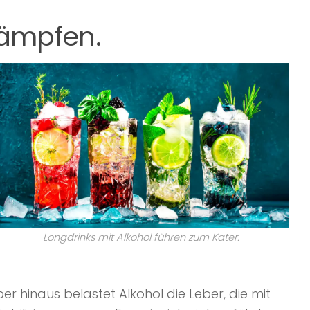
kämpfen.
Longdrinks mit Alkohol führen zum Kater.
r hinaus belastet Alkohol die Leber, die mit