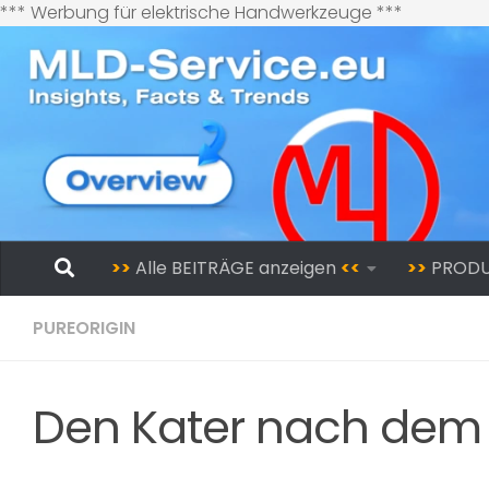
Zum
*** Werbung für elektrische Handwerkzeuge ***
Inhalt
springen
Zum Inhalt springen
>>
Alle BEITRÄGE anzeigen
<<
>>
PROD
PUREORIGIN
Den Kater nach dem 