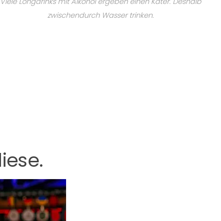
Viele Longdrinks mit Alkohol ergeben einen Kater. Deshalb
zwischendurch Wasser trinken.
iese.