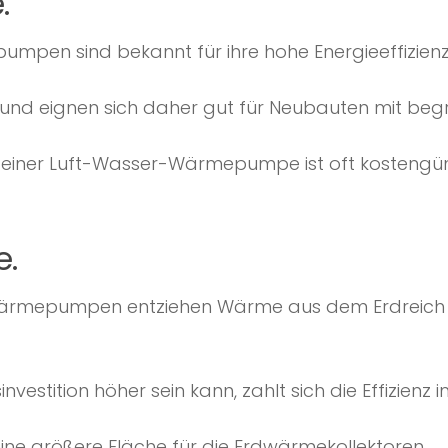
.
mpen sind bekannt für ihre hohe Energieeffizienz,
nd und eignen sich daher gut für Neubauten mit 
ion einer Luft-Wasser-Wärmepumpe ist oft kostengün
.
ärmepumpen entziehen Wärme aus dem Erdreich un
vestition höher sein kann, zahlt sich die Effizienz i
eine größere Fläche für die Erdwärmekollektoren.