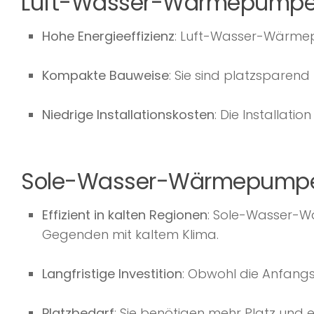
Luft-Wasser-Wärmepumpe
Hohe Energieeffizienz
: Luft-Wasser-Wärmepu
Kompakte Bauweise
: Sie sind platzspare
Niedrige Installationskosten
: Die Installat
Sole-Wasser-Wärmepumpe
Effizient in kalten Regionen
: Sole-Wasser-W
Gegenden mit kaltem Klima.
Langfristige Investition
: Obwohl die Anfangsin
Platzbedarf
: Sie benötigen mehr Platz und 