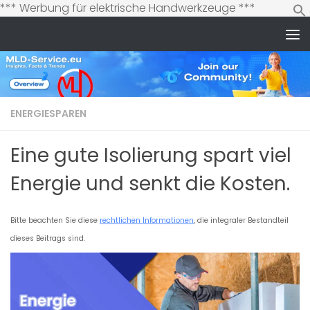
Zum
*** Werbung für elektrische Handwerkzeuge ***
Inhalt
springen
Zum Inhalt springen
ENERGIESPAREN
Eine gute Isolierung spart viel
Energie und senkt die Kosten.
Bitte beachten Sie diese
rechtlichen Informationen
, die integraler Bestandteil
dieses Beitrags sind.