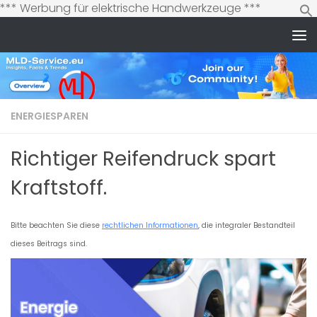
Zum
*** Werbung für elektrische Handwerkzeuge ***
Inhalt
springen
Zum Inhalt springen
ENERGIESPAREN
Richtiger Reifendruck spart
Kraftstoff.
Bitte beachten Sie diese
rechtlichen Informationen
, die integraler Bestandteil
dieses Beitrags sind.