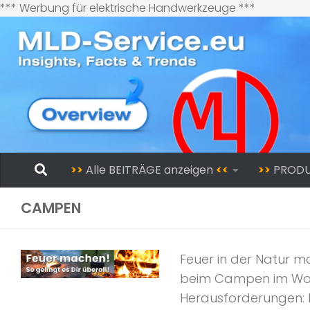
Zum
*** Werbung für elektrische Handwerkzeuge ***
Inhalt
springen
Zum Inhalt springen
>>
Alle BEITRÄGE anzeigen
<<
>>
PROD
CAMPEN
Feuer in der Natur m
beim Campen im Wald
Herausforderungen: D