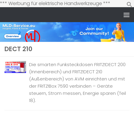
Zum
*** Werbung für elektrische Handwerkzeuge ***
Inhalt
springen
Zum Inhalt springen
DECT 210
Die smarten Funksteckdosen FRITZ!DECT 200
(Innenbereich) und FRITZ!DECT 210
(Außenbereich) von AVM einrichten und mit
der FRITZ!Box 7590 verbinden – Geräte
steuern, Strom messen, Energie sparen (Teil
18).