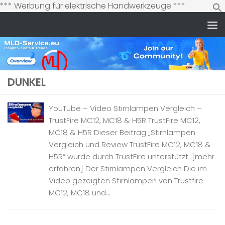
Zum
*** Werbung für elektrische Handwerkzeuge ***
Inhalt
springen
Zum Inhalt springen
DUNKEL
YouTube – Video Stirnlampen Vergleich –
TrustFire MC12, MC18 & H5R TrustFire MC12,
MC18 & H5R Dieser Beitrag „Stirnlampen
Vergleich und Review TrustFire MC12, MC18 &
H5R“ wurde durch TrustFire unterstützt. [mehr
erfahren] Der Stirnlampen Vergleich Die im
Video gezeigten Stirnlampen von Trustfire
MC12, MC18 und...