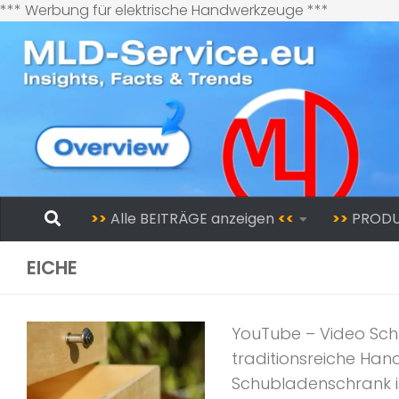
Zum
*** Werbung für elektrische Handwerkzeuge ***
Inhalt
springen
Zum Inhalt springen
>>
Alle BEITRÄGE anzeigen
<<
>>
PROD
EICHE
YouTube – Video Sch
traditionsreiche Han
Schubladenschrank is