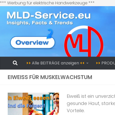
Zum
*** Werbung für elektrische Handwerkzeuge ***
Inhalt
springen
Zum Inhalt springen
>>
Alle BEITRÄGE anzeigen
<<
>>
PROD
EIWEISS FÜR MUSKELWACHSTUM
Eiweiß ist ein unverz
gesunde Haut, starke
Vorteile.