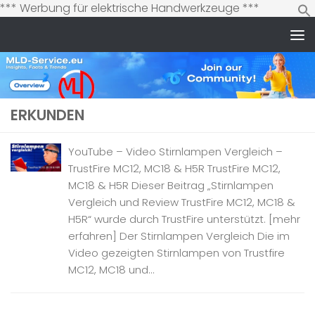
Zum
*** Werbung für elektrische Handwerkzeuge ***
Inhalt
springen
Zum Inhalt springen
ERKUNDEN
YouTube – Video Stirnlampen Vergleich –
TrustFire MC12, MC18 & H5R TrustFire MC12,
MC18 & H5R Dieser Beitrag „Stirnlampen
Vergleich und Review TrustFire MC12, MC18 &
H5R“ wurde durch TrustFire unterstützt. [mehr
erfahren] Der Stirnlampen Vergleich Die im
Video gezeigten Stirnlampen von Trustfire
MC12, MC18 und...