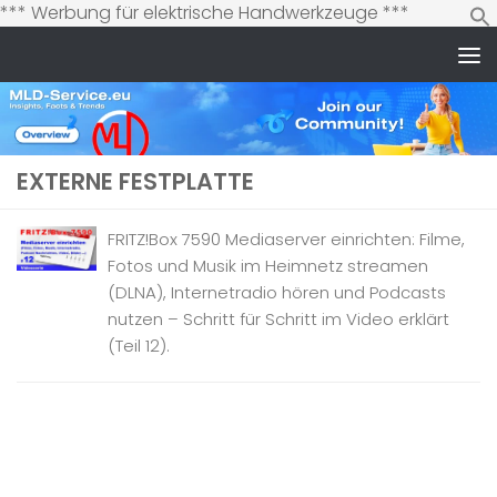
Zum
*** Werbung für elektrische Handwerkzeuge ***
Inhalt
springen
Zum Inhalt springen
EXTERNE FESTPLATTE
FRITZ!Box 7590 Mediaserver einrichten: Filme,
Fotos und Musik im Heimnetz streamen
(DLNA), Internetradio hören und Podcasts
nutzen – Schritt für Schritt im Video erklärt
(Teil 12).