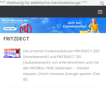
Zum
*** Werbung für elektrische Handwerkzeuge ***
Inhalt
springen
Zum Inhalt springen
FRITZDECT
Die smarten Funksteckdosen FRITZ!DECT 200
(Innenbereich) und FRITZ!DECT 210
(Außenbereich) von AVM einrichten und mit
der FRITZ!Box 7590 verbinden – Geräte
steuern, Strom messen, Energie sparen (Teil
18).