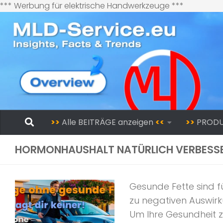
Zum
*** Werbung für elektrische Handwerkzeuge ***
Inhalt
springen
Zum Inhalt springen
>>
Alle BEITRÄGE anzeigen
<<
>>
PROD
HORMONHAUSHALT NATÜRLICH VERBESS
Gesunde Fette sind fü
zu negativen Auswir
Um Ihre Gesundheit z