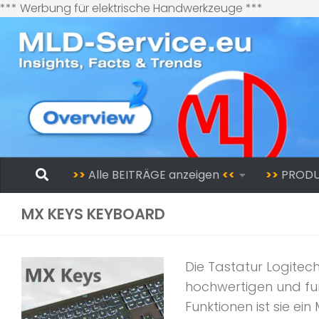
Zum
*** Werbung für elektrische Handwerkzeuge ***
Inhalt
springen
Zum Inhalt springen
>>
Alle BEITRÄGE anzeigen
<<
>>
PROD
MX KEYS KEYBOARD
Die Tastatur Logitech
hochwertigen und fun
Funktionen ist sie ein