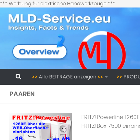
Zum
*** Werbung für elektrische Handwerkzeuge ***
Inhalt
springen
Zum Inhalt springen
>>
Alle BEITRÄGE anzeigen
<<
>>
PROD
PAAREN
FRITZ!Powerline 1260E
FRITZ!Box 7590 einbin