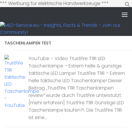
Zum
*** Werbung für elektrische Handwerkzeuge ***
Inhalt
springen
Zum Inhalt springen
TASCHENLAMPEN TEST
YouTube – Video TrustFire T11R LED
Taschenlampe – Extrem helle & günstige
taktische LED Lampe! TrustFire T11R – Extrem
helle taktische LED Taschenlampe! Dieser
Beitrag „TrustFire T11R Taschenlampen
review“ wurde durch TrustFire unterstützt.
[mehr erfahren] TrustFire T11R Günstige LED
Taschenlampe kaufen?!. Die TrustFire T11R
ist eine...