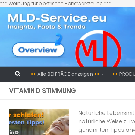
Zum
*** Werbung für elektrische Handwerkzeuge ***
Inhalt
springen
Zum Inhalt springen
>>
Alle BEITRÄGE anzeigen
<<
>>
PROD
VITAMIN D STIMMUNG
Natürliche Lebensmitt
natürliche Weise zu v
genannten Tipps anwe