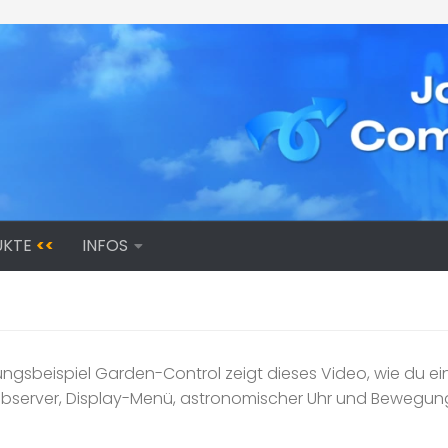
UKTE
<<
INFOS
sbeispiel Garden-Control zeigt dieses Video, wie du ei
ebserver, Display-Menü, astronomischer Uhr und Bewegung