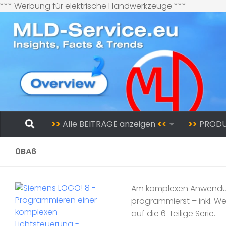
Zum
*** Werbung für elektrische Handwerkzeuge ***
Inhalt
springen
Zum Inhalt springen
>>
Alle BEITRÄGE anzeigen
<<
>>
PROD
0BA6
Am komplexen Anwendung
programmierst – inkl. W
auf die 6-teilige Serie.