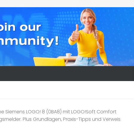
ne Siemens LOGO! 8 (0BA8) mit LOGO!Soft Comfort
smelder. Plus Grundlagen, Praxis-Tipps und Verweis