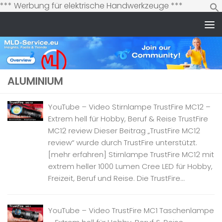
Zum
*** Werbung für elektrische Handwerkzeuge ***
Inhalt
springen
Zum Inhalt springen
ALUMINIUM
YouTube – Video Stirnlampe TrustFire MC12 –
Extrem hell für Hobby, Beruf & Reise TrustFire
MC12 review Dieser Beitrag „TrustFire MC12
review“ wurde durch TrustFire unterstützt.
[mehr erfahren] Stirnlampe TrustFire MC12 mit
extrem heller 1000 Lumen Cree LED für Hobby,
Freizeit, Beruf und Reise. Die TrustFire...
YouTube – Video TrustFire MC1 Taschenlampe