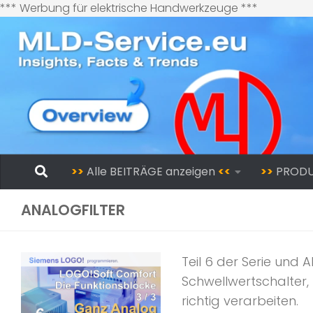
Zum
*** Werbung für elektrische Handwerkzeuge ***
Inhalt
springen
Zum Inhalt springen
>>
Alle BEITRÄGE anzeigen
<<
>>
PROD
ANALOGFILTER
Teil 6 der Serie und
Schwellwertschalter
richtig verarbeiten.