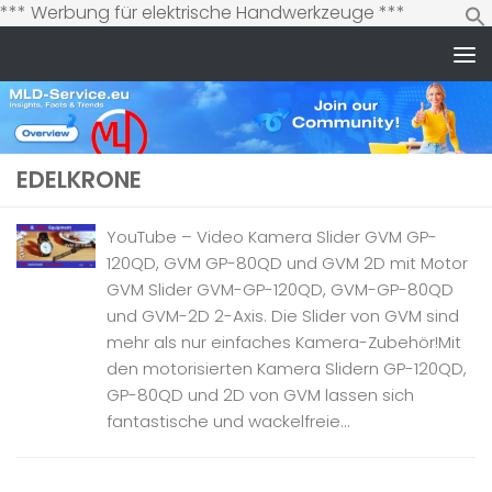
Zum
*** Werbung für elektrische Handwerkzeuge ***
Inhalt
springen
Zum Inhalt springen
EDELKRONE
YouTube – Video Kamera Slider GVM GP-
120QD, GVM GP-80QD und GVM 2D mit Motor
GVM Slider GVM-GP-120QD, GVM-GP-80QD
und GVM-2D 2-Axis. Die Slider von GVM sind
mehr als nur einfaches Kamera-Zubehör!Mit
den motorisierten Kamera Slidern GP-120QD,
GP-80QD und 2D von GVM lassen sich
fantastische und wackelfreie...