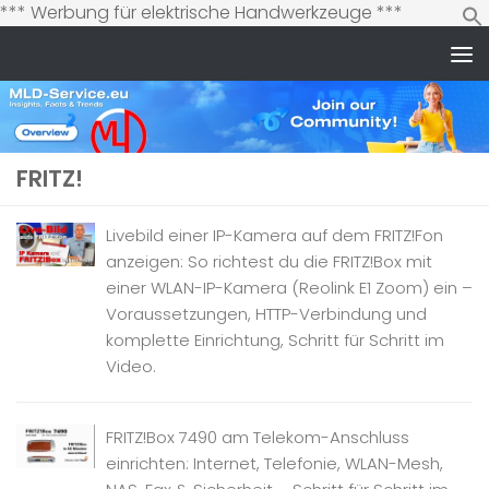
Zum
*** Werbung für elektrische Handwerkzeuge ***
Inhalt
springen
Zum Inhalt springen
FRITZ!
Livebild einer IP-Kamera auf dem FRITZ!Fon
anzeigen: So richtest du die FRITZ!Box mit
einer WLAN-IP-Kamera (Reolink E1 Zoom) ein –
Voraussetzungen, HTTP-Verbindung und
komplette Einrichtung, Schritt für Schritt im
Video.
FRITZ!Box 7490 am Telekom-Anschluss
einrichten: Internet, Telefonie, WLAN-Mesh,