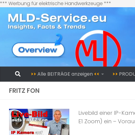
Zum
*** Werbung für elektrische Handwerkzeuge ***
Inhalt
springen
Zum Inhalt springen
>>
Alle BEITRÄGE anzeigen
<<
>>
PROD
FRITZ FON
Livebild einer IP-Ka
E1 Zoom) ein – Vorau