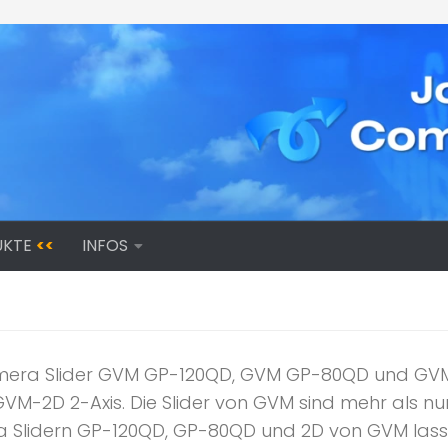
UKTE
<<
INFOS
mera Slider GVM GP-120QD, GVM GP-80QD und GVM
-2D 2-Axis. Die Slider von GVM sind mehr als n
 Slidern GP-120QD, GP-80QD und 2D von GVM lassen