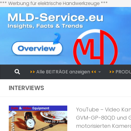
Zum
*** Werbung für elektrische Handwerkzeuge ***
Inhalt
springen
Zum Inhalt springen
>>
Alle BEITRÄGE anzeigen
<<
>>
PROD
INTERVIEWS
YouTube – Video Ka
GVM-GP-80QD und GVM
motorisierten Kamera