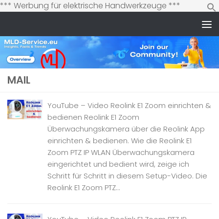
Zum
*** Werbung für elektrische Handwerkzeuge ***
Inhalt
springen
Zum Inhalt springen
MAIL
YouTube – Video Reolink E1 Zoom einrichten &
bedienen Reolink E1 Zoom
Überwachungskamera über die Reolink App
einrichten & bedienen. Wie die Reolink E1
Zoom PTZ IP WLAN Überwachungskamera
eingerichtet und bedient wird, zeige ich
Schritt für Schritt in diesem Setup-Video. Die
Reolink E1 Zoom PTZ...