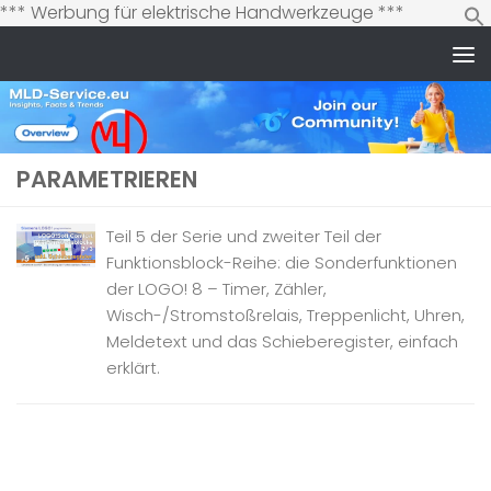
Zum
*** Werbung für elektrische Handwerkzeuge ***
Inhalt
springen
Zum Inhalt springen
PARAMETRIEREN
Teil 5 der Serie und zweiter Teil der
Funktionsblock-Reihe: die Sonderfunktionen
der LOGO! 8 – Timer, Zähler,
Wisch-/Stromstoßrelais, Treppenlicht, Uhren,
Meldetext und das Schieberegister, einfach
erklärt.