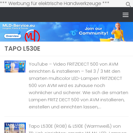
Zum
*** Werbung für elektrische Handwerkzeuge ***
Inhalt
springen
Zum Inhalt springen
TAPO L530E
YouTube – Video FRITZ!DECT 500 von AVM
einrichten & installieren – Teil 3 / 3 Mit den
smarten multicolor LED-Lampen FRITZ!DECT
500 von AVM wird es zuhause noch
wohnlicher und sicherer. Wie sich die smarten
Lampen FRITZ DECT 500 von AVM installieren,
einstellen und einrichten lassen,...
Tapo L530E (RGB) & L510E (Warmweiß) von