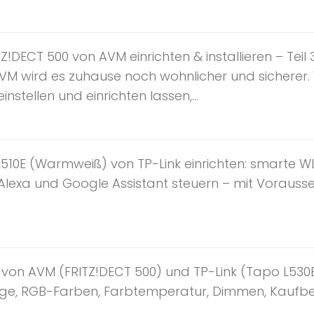
Z!DECT 500 von AVM einrichten & installieren – Tei
VM wird es zuhause noch wohnlicher und sicherer.
instellen und einrichten lassen,...
L510E (Warmweiß) von TP-Link einrichten: smart
, Alexa und Google Assistant steuern – mit Vorausse
n AVM (FRITZ!DECT 500) und TP-Link (Tapo L530E &
ge, RGB-Farben, Farbtemperatur, Dimmen, Kaufber