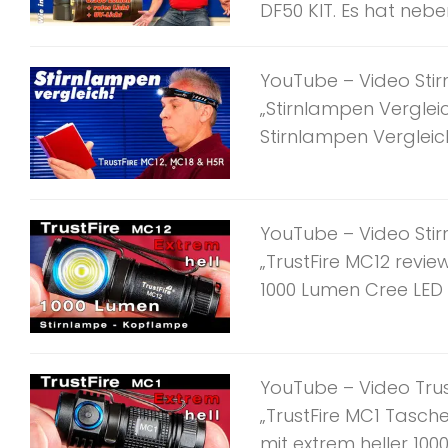
DF50 KIT. Es hat neben
YouTube – Video Stir
„Stirnlampen Verglei
Stirnlampen Vergleich
YouTube – Video Stirn
„TrustFire MC12 revie
1000 Lumen Cree LED fü
YouTube – Video Trus
„TrustFire MC1 Tasch
mit extrem heller 1000