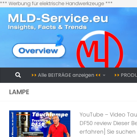
Zum
*** Werbung für elektrische Handwerkzeuge ***
Inhalt
springen
Zum Inhalt springen
>>
Alle BEITRÄGE anzeigen
<<
>>
PROD
LAMPE
YouTube – Video Tau
DF50 review Dieser Be
erfahren] Sie suchen