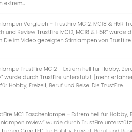
 extrem...
nlampen Vergleich – TrustFire MC12, MC18 & H5R Tru
ch und Review TrustFire MC12, MC18 & H5R“ wurde du
 Die im Video gezeigten Stirnlampen von Trustfire 
lampe TrustFire MC12 – Extrem hell für Hobby, Beru
w“ wurde durch TrustFire unterstützt. [mehr erfahre
r Hobby, Freizeit, Beruf und Reise. Die TrustFire...
tFire MC1 Taschenlampe – Extrem hell für Hobby, Be
enlampen review“ wurde durch TrustFire unterstütz
 Lumen Cree LED für Hobby, Freizeit, Beruf und Reise.