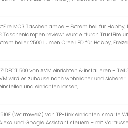
tFire MC3 Taschenlampe – Extrem hell für Hobby, B
C3 Taschenlampen review“ wurde durch TrustFire unt
em heller 2500 Lumen Cree LED für Hobby, Freizeit, 
Z!DECT 500 von AVM einrichten & installieren – Tei
VM wird es zuhause noch wohnlicher und sicherer.
instellen und einrichten lassen,...
L510E (Warmweiß) von TP-Link einrichten: smart
, Alexa und Google Assistant steuern – mit Vorausse