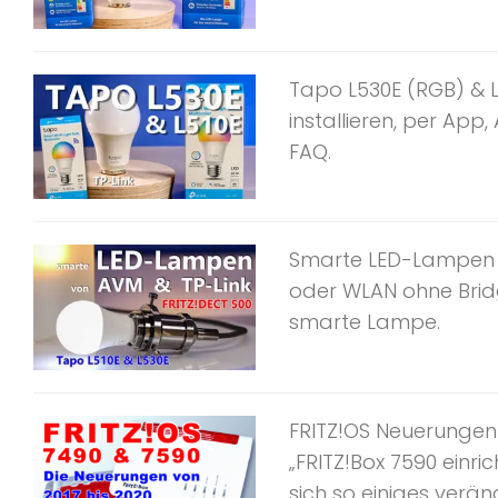
Tapo L530E (RGB) & 
installieren, per App
FAQ.
Smarte LED-Lampen vo
oder WLAN ohne Brid
smarte Lampe.
FRITZ!OS Neuerungen 
„FRITZ!Box 7590 einri
sich so einiges veränd