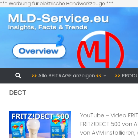
Zum
*** Werbung für elektrische Handwerkzeuge ***
Inhalt
springen
Zum Inhalt springen
>>
Alle BEITRÄGE anzeigen
<<
>>
PROD
DECT
YouTube – Video FRIT
FRITZ!DECT 500 von A
von AVM installieren, e