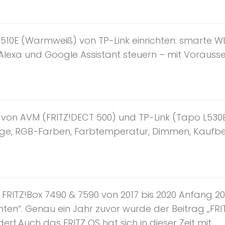
L510E (Warmweiß) von TP-Link einrichten: smart
, Alexa und Google Assistant steuern – mit Vorausse
n AVM (FRITZ!DECT 500) und TP-Link (Tapo L530E &
ge, RGB-Farben, Farbtemperatur, Dimmen, Kaufber
FRITZ!Box 7490 & 7590 von 2017 bis 2020 Anfang 201
chten“. Genau ein Jahr zuvor wurde der Beitrag „FRIT
ert.Auch das FRITZ OS hat sich in dieser Zeit mit...